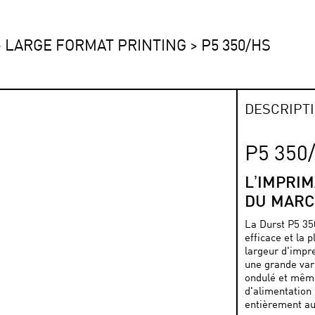
>
LARGE FORMAT PRINTING
>
P5 350/HS
DESCRIPT
P5 350
LʼIMPRIM
DU MARC
La Durst P5 350
efficace et la 
largeur d'impr
une grande vari
ondulé et même
d'alimentation
entièrement au