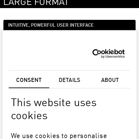
LARGE FORMAT
INTUITIVE, POWERFUL USER INTERFACE
Durst Workflow is built for ease of use, featuring an
intuitive interface that streamlines operations with
minimal training required. Our solution ensures that
anyone can get up to speed quickly - boosting efficiency,
reducing onboarding time, and keeping your production
running smoothly.
CONSENT
DETAILS
ABOUT
This website uses
cookies
We use cookies to personalise