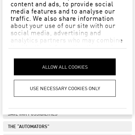
content and ads, to provide social
media features and to analyse our
traffic. We also share information
about your use of our site with our
social media, advertising and
analytics partners who may combine
it with other information that you’ve
provided to them or that they’ve
collected from your use of their
ALLOW ALL COOKIES
Privacy Policy
services.
USE NECESSARY COOKIES ONLY
PDF EDITOR
COLOR MATCHING TOOLS
SAVE INK POSSIBILITIES
THE “AUTOMATORS”